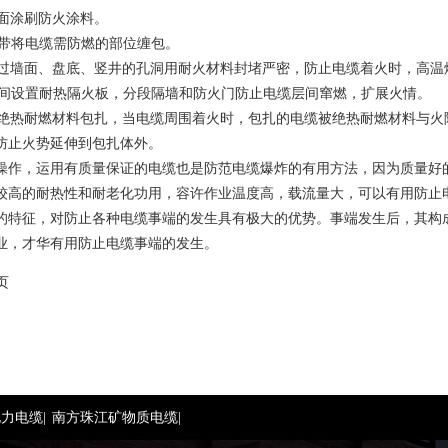
表面涂刷防火涂料。
火包带将电缆需防燃的部位缠包。
缆穿过墙面、盘底、竖井的孔洞用耐火材料封堵严密，防止电缆着火时，高
缆层间设置耐热隔火板，分段隔墙和防火门防止电缆层间窜燃，扩展火情。
缆用绝热耐燃材料包扎，当电缆周围着火时，包扎的电缆被绝热耐燃材料与
防止火势延伸到包扎体外。
操作，运用有质量保证的电缆也是防范电缆爆炸的有用方法，因为质量好的
较高的耐热性和耐老化功用，容许作业温度高，载流量大，可以有用防止
的特征，对防止各种电缆事端的发生具有极大的优势。事端发生后，其构
业，才华有用防止电缆事端的发生。
页
力电缆|
南方珠江矿物质电缆|