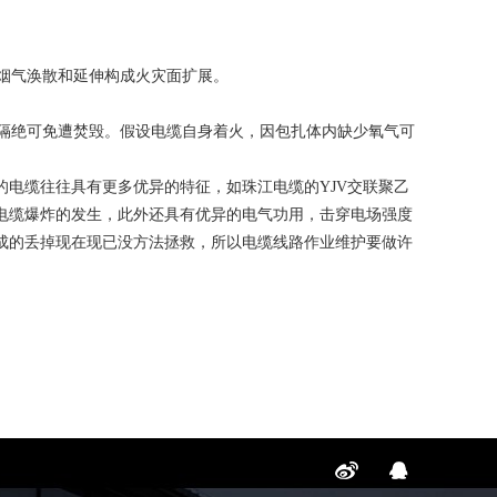
温烟气涣散和延伸构成火灾面扩展。
火隔绝可免遭焚毁。假设电缆自身着火，因包扎体内缺少氧气可
电缆往往具有更多优异的特征，如珠江电缆的YJV交联聚乙
电缆爆炸的发生，此外还具有优异的电气功用，击穿电场强度
成的丢掉现在现已没方法拯救，所以电缆线路作业维护要做许