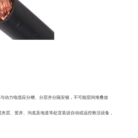
电缆与动力电缆应分槽、分层并分隔安顿，不可能层间堆叠放
缆夹层、竖井、沟道及地道等处宜装设自动或远控救活设备，