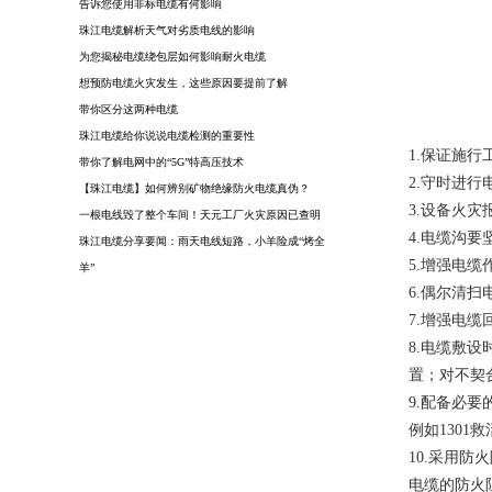
告诉您使用非标电缆有何影响
珠江电缆解析天气对劣质电线的影响
为您揭秘电缆绕包层如何影响耐火电缆
想预防电缆火灾发生，这些原因要提前了解
带你区分这两种电缆
珠江电缆给你说说电缆检测的重要性
1.保证施
带你了解电网中的“5G”特高压技术
2.守时进
【珠江电缆】如何辨别矿物绝缘防火电缆真伪？
3.设备火
一根电线毁了整个车间！天元工厂火灾原因已查明
4.电缆沟
珠江电缆分享要闻：雨天电线短路，小羊险成“烤全
5.增强电
羊”
6.偶尔清
7.增强电
8.电缆敷
置；对不契
9.配备必
例如130
10.采用防
电缆的防火