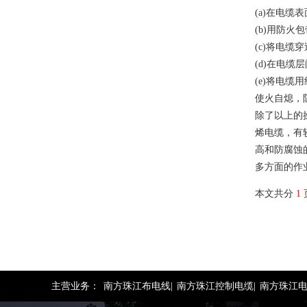
(a)在电缆
(b)用防
(c)将电
(d)在电
(e)将电
使火自熄，
除了以上的
烯电缆，有
高和防腐蚀
多方面的作
本文共分
1
主营业务：
南方珠江布电线|
南方珠江控制电缆|
南方珠江电