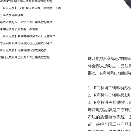
讲述BYJ低烟无卤电线和普通电线的差别
【珠江电缆】BYJ低烟无卤电线，你要拼一下吗
分享线缆选购误区
电线过载起火不用怕！珠江电缆教您预防
家用电线超负荷会有什么危险
【珠江电缆】装修时电线穿管有什么作用？
怎么判断跳闸是电器问题还是电线问题？
珠江电缆解析电线电缆行业发展趋势
遇到无故跳闸怎么办？珠江电缆教教您
珠江电缆R商标已在国
标全部人所独占，受法
那么，R商标和TM商标
1、R商标与TM商标的
2、R商标与TM商标法
3、R商标具有排他性
珠江电缆品牌是广东珠
严峻的质量控制系统，从
证，获得全国工业产品