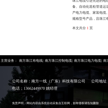
珠江电缆引进先进的电
备、自动化造粒管道运
产电力电缆、家装电缆
规格型号产品，且珠江
本文共分
1
页
主营业务：
南方珠江布电线|
南方珠江控制电缆|
南方珠江电力电缆|
南
公司名称：南方一线（广东）科技有限公司 公司地址
电话：13662449970 姚经理
免责声明：网站内容由系统自动采集自互联网，如有侵权请告知删除