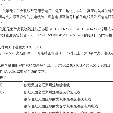
：
RYS低烟无卤耐火双绞线适用于电厂．化工，地道，车站．高层建筑等关
源与火灾报警设备的供电线路，应急电源至信号灯的供电线路和应急电源
：
S低烟无卤耐火双绞线规范是参照GB/T5023-2008．GB/Tl2706-200
密度实验契合GB／T17650.2-98和GB／T17651.2-98的规则．烟气
时间工作温度为70℃、90℃
50-850℃火焰条件下．可维持正常运转1.5小时以上．为B级耐火。电缆在9
量和烟密度实验成果契合GB／T17650.2-98和GB／T17651.2-98规则
性契合GAl32准安全级的要求。
号称号
J)
低烟无卤交联聚烯烃绝缘电线
J)Y
低烟无卤交联聚烯烃绝缘及护套电线
铜芯低烟无卤阻燃耐火聚烯烃绝缘电缆电线
铜芯低烟无卤阻燃耐火交联聚烯烃绝缘电缆电线