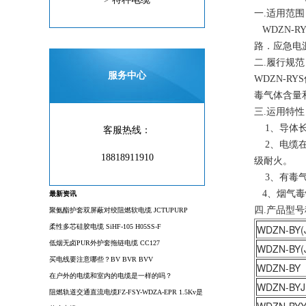
一.适用范围
WDZN-
路．应急电
二.履行规范
服务中心
WDZN-RY
毒气体含量和烟
三.运用特性
1、导体长
客服热线：
2、电缆在7
18818911910
级耐火。
3、有毒气体含
4、烟气毒
最新资讯
四.产品型
聚氨酯护套双屏蔽对绞阻燃软电缆 JCTUPURP
柔性多芯硅胶电缆 SiHF-105 H05SS-F
WDZN-BY(
低烟无卤PUR外护套拖链电缆 CC127
WDZN-BY(
买电线要注意哪些？BV BVR BVV
WDZN-BY
在户外的电缆和室内的电缆是一样的吗？
WDZN-BYJ
阻燃轨道交通直流电缆FZ-FSY-WDZA-EPR 1.5Kv是