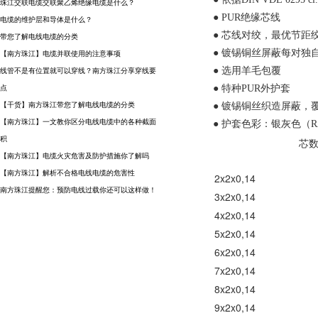
珠江交联电缆交联聚乙烯绝缘电缆是什么？
● PUR绝缘芯线
电缆的维护层和导体是什么？
● 芯线对绞，最优节距
带您了解电线电缆的分类
● 镀锡铜丝屏蔽每对独
【南方珠江】电缆并联使用的注意事项
● 选用羊毛包覆
线管不是有位置就可以穿线？南方珠江分享穿线要
● 特种PUR外护套
点
【干货】南方珠江带您了解电线电缆的分类
● 镀锡铜丝织造屏蔽，覆
【南方珠江】一文教你区分电线电缆中的各种截面
● 护套色彩：银灰色（RAL
积
芯数
【南方珠江】电缆火灾危害及防护措施你了解吗
【南方珠江】解析不合格电线电缆的危害性
2x2x0,14
南方珠江提醒您：预防电线过载你还可以这样做！
3x2x0,14
4x2x0,14
5x2x0,14
6x2x0,14
7x2x0,14
8x2x0,14
9x2x0,14